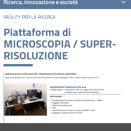
Ricerca, innovazione e società
FACILITY PER LA RICERCA
Unità di ricerca
Piattaforma di
Progetti
MICROSCOPIA / SUPER-
Risultati e impatto
RISOLUZIONE
Collabora con noi
Facility per la ricerca