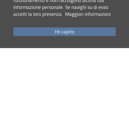
funzionamento e non raccolgono alcuna tua
informazione personale. Se navighi su di esso
accetti la loro presenza.
Maggiori informazioni
Ho capito
Accesso rapido
Come raggiungerci
Studenti
Ricerca
Servizi informatici