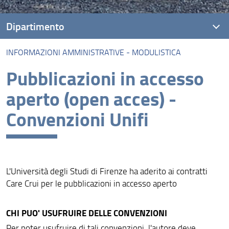
Dipartimento
INFORMAZIONI AMMINISTRATIVE - MODULISTICA
Presentazione
Pubblicazioni in accesso
Missione
aperto (open acces) -
Visione
Convenzioni Unifi
Assicurazione della qualità
Organizzazione
Persone
L'Università degli Studi di Firenze ha aderito ai contratti
Care Crui per le pubblicazioni in accesso aperto
Struttura e Sedi
Trasparenza
CHI PUO' USUFRUIRE DELLE CONVENZIONI
Informazioni amministrative - modulistica
Per poter usufruire di tali convenzioni, l'autore deve