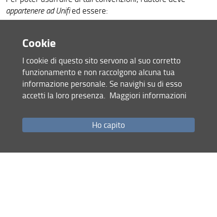
appartenere ad Unifi
ed essere:
Bandi e Avvisi
Docente o ricercatore di ruolo
Cookie
Ricercatore a tempo determinato
Personale Tecnico Amministrativo
I cookie di questo sito servono al suo corretto
Dottorando
funzionamento e non raccolgono alcuna tua
Specializzando
informazione personale. Se navighi su di esso
Assegnista di ricerca
accetti la loro presenza.
Maggiori informazioni
INFORMAZIONI AGGIUNTIVE
Ho capito
Per informazioni aggiornate si rinvia alla
pagina apposita
del Sistema Bibliotecario di Ateneo
Condividi
ultimo aggiornamento
01.12.2021