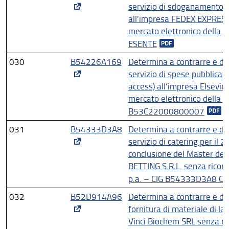
servizio di sdoganamento
all’impresa FEDEX EXPRESS I
mercato elettronico della
ESENTE
030
B54226A169
Determina a contrarre e di 
servizio di spese pubblicazi
access) all’impresa Elsevier
mercato elettronico della
B53C22000800007
031
B54333D3A8
Determina a contrarre e di 
servizio di catering per il 
conclusione del Master dell
BETTING S.R.L. senza ricors
p.a. – CIG B54333D3A8 C
032
B52D914A96
Determina a contrarre e di 
fornitura di materiale di la
Vinci Biochem SRL senza ric