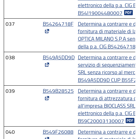
elettronico della p.a. CIG
B54I19004480007
037
B54264718F
Determina a contrarre e di 
fornitura di materiale di la
OPTICA MILANO S.P.A senza 
della p.a. CIG B5426471
038
B549A5DD9D
Determina a contrarre e di 
servizio di sequenziament
SRL senza ricorso al mercato
B549A5DD9D CUP B55F2
039
B549B28525
Determina a contrarre e di 
fornitura di attrezzatura di
all’impresa BIOCLASS SRL s
elettronico della p.a. CI
B59C20003130007
040
B549F26088
Determina a contrarre e di 