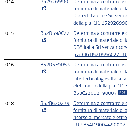
014
B52926996C
Determina a contrarre e di 
fornitura di materiale di la
Diatech LabLine Srl senza r
della p.a. CIG B5292699
015
B52D59AC22
Determina a contrarre e di 
fornitura di materiale di la
DBA Italia Srl senza ricorso
p.a. CIG B52D59AC22 CU
016
B52D5E9D53
Determina a contrarre e di 
fornitura di materiale di la
Life Technologies Italia sen
elettronico della p.a. CI
B53C22002190007
018
B52B620279
Determina a contrarre e di 
fornitura di materiale di a
ricorso al mercato elettro
CUP B54I19004480007