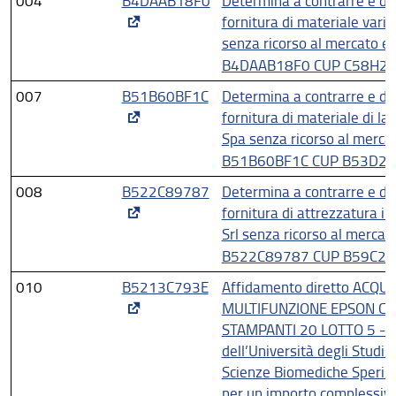
004
B4DAAB18F0
Determina a contrarre e di 
fornitura di materiale vari
senza ricorso al mercato ele
B4DAAB18F0 CUP C58H2
007
B51B60BF1C
Determina a contrarre e di 
fornitura di materiale di la
Spa senza ricorso al mercato
B51B60BF1C CUP B53D2
008
B522C89787
Determina a contrarre e di 
fornitura di attrezzatura i
Srl senza ricorso al mercato
B522C89787 CUP B59C2
010
B5213C793E
Affidamento diretto ACQ
MULTIFUNZIONE EPSON C
STAMPANTI 20 LOTTO 5 - LI
dell’Università degli Studi 
Scienze Biomediche Sperimen
per un importo complessivo 