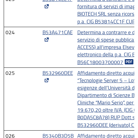
fornitura di servizi di ima
BIOTECH SRL senza ricorso 
p.a. CIG B53814CC1F CU
024
B53A471CAE
Determina a contrarre e di 
servizio di spese pubblicazi
ACCESS) all’impresa Elsevie
elettronico della p.a. CIG
B56C18003700007
025
B532960DEE
Affidamento diretto acqu
“Tecnologie Server 5 – Lotto
esigenze dell’Università deg
Dipartimento di Scienze Bi
Cliniche “Mario Serio”, per
19.670,20 oltre IVA. (CIG
B0DA5C8A78) RUP Dott.ssa
B532960DEE (derivato) 
026
B5340B3D5B
Affidamento diretto acqu