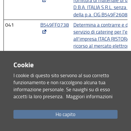
fornitura di materiale di la
D.B.A. ITALIA S.R.L. senza r
della p.a. CIG B549F260
041
B549FF0738
Determina a contrarre e di 
servizio di catering per l’
all’impresa ITACA RISTORAZ
ricorso al mercato elettroni
B549FF0738 CUP ESENTE
Cookie
042
B54DC9C8A1
Determina a contrarre e di 
fornitura di attrezzatura da
I cookie di questo sito servono al suo corretto
all’impresa MEDIAEVENTI S
funzionamento e non raccolgono alcuna tua
elettronico della p.a. – C
informazione personale. Se navighi su di esso
B55F21007810001
accetti la loro presenza.
Maggiori informazioni
043
B530207570
Determina a contrarre e di 
fornitura di materiale di la
Ho capito
Bio-Rad Laboratories S.r.l 
elettronico della p.a. CI
B59C20003130007