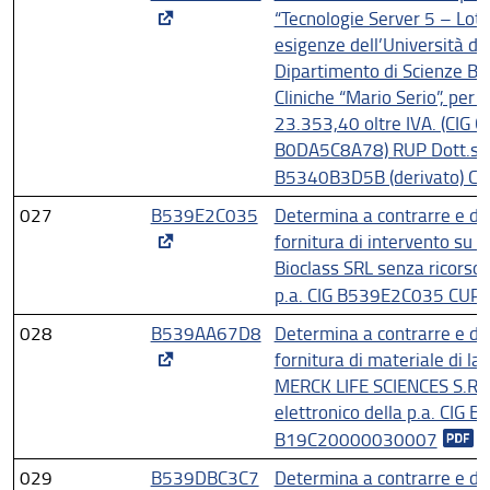
“Tecnologie Server 5 – Lotto
esigenze dell’Università deg
Dipartimento di Scienze Bi
Cliniche “Mario Serio”, per
23.353,40 oltre IVA. (CIG
B0DA5C8A78) RUP Dott.ssa
B5340B3D5B (derivato) 
027
B539E2C035
Determina a contrarre e di 
fornitura di intervento su 
Bioclass SRL senza ricorso 
p.a. CIG B539E2C035 CU
028
B539AA67D8
Determina a contrarre e di 
fornitura di materiale di la
MERCK LIFE SCIENCES S.R.L 
elettronico della p.a. CI
B19C20000030007
029
B539DBC3C7
Determina a contrarre e di 