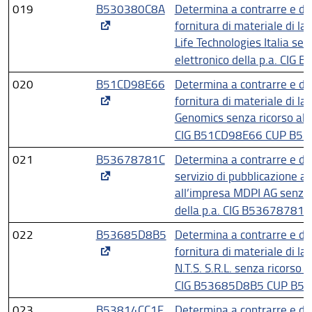
019
B530380C8A
Determina a contrarre e di 
fornitura di materiale di la
Life Technologies Italia sen
elettronico della p.a. CI
020
B51CD98E66
Determina a contrarre e di 
fornitura di materiale di la
Genomics senza ricorso al m
CIG B51CD98E66 CUP B5
021
B53678781C
Determina a contrarre e di 
servizio di pubblicazione ar
all’impresa MDPI AG senza 
della p.a. CIG B5367878
022
B53685D8B5
Determina a contrarre e di 
fornitura di materiale di la
N.T.S. S.R.L. senza ricorso a
CIG B53685D8B5 CUP B5
023
B53814CC1F
Determina a contrarre e di 