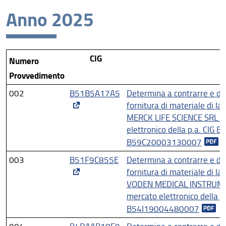
Anno 2025
Missione
Visione
CIG
Ogge
Numero
Assicurazione della qualità
Provvedimento
Organizzazione
002
B51B5A17A5
Determina a contrarre e di 
Persone
fornitura di materiale di la
MERCK LIFE SCIENCE SRL se
Struttura e Sedi
elettronico della p.a. CI
B59C20003130007
Trasparenza
003
B51F9C855E
Determina a contrarre e di 
Informazioni amministrative - modulistica
fornitura di materiale di la
VODEN MEDICAL INSTRUMENT
Bandi e Avvisi
mercato elettronico della
B54I19004480007