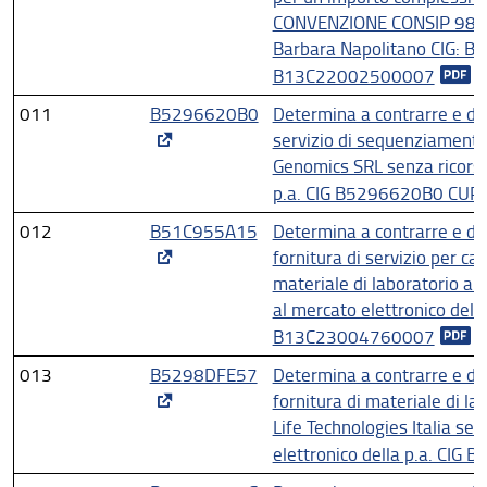
CONVENZIONE CONSIP 980
Barbara Napolitano CIG: B
B13C22002500007
011
B5296620B0
Determina a contrarre e di 
servizio di sequenziament
Genomics SRL senza ricorso
p.a. CIG B5296620B0 CU
012
B51C955A15
Determina a contrarre e di 
fornitura di servizio per ca
materiale di laboratorio al
al mercato elettronico del
B13C23004760007
013
B5298DFE57
Determina a contrarre e di 
fornitura di materiale di la
Life Technologies Italia sen
elettronico della p.a. CI