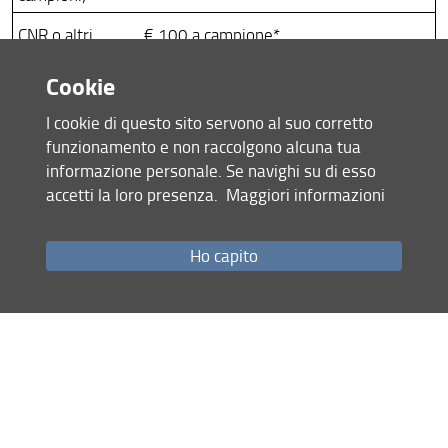
CNR o altri
€ 100 a campione*.
Atenei (minimo
Cookie
2 campioni)
I cookie di questo sito servono al suo corretto
Soggetti privati
€ 250 a campione*.
funzionamento e non raccolgono alcuna tua
(senza limite
informazione personale. Se navighi su di esso
minimo di
accetti la loro presenza.
Maggiori informazioni
campioni)
Abbonamento a
Tariffa di competenza + 4 campioni
Ho capito
Pacchetto 20
gratis in aggiunta.*
campioni pagati
anticipatamente
*(per campione si intendono un massimo di 5 letture di 60
sec cadauna comprese un massimo di due letture di 20