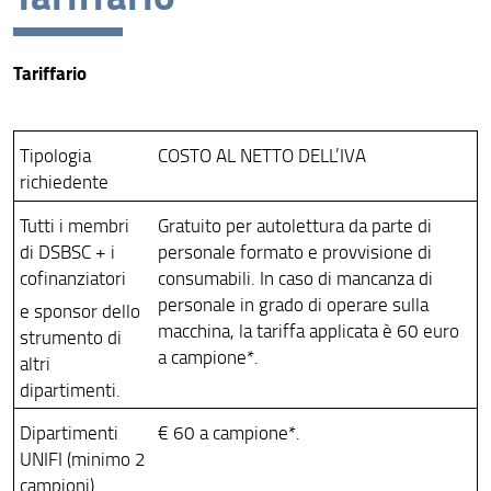
Risultati e impatto
Tariffario
Collabora con noi
Facility per la ricerca
Tipologia
COSTO AL NETTO DELL’IVA
richiedente
Tutti i membri
Gratuito per autolettura da parte di
di DSBSC + i
personale formato e provvisione di
cofinanziatori
consumabili. In caso di mancanza di
personale in grado di operare sulla
e sponsor dello
macchina, la tariffa applicata è 60 euro
strumento di
a campione*.
altri
dipartimenti.
Dipartimenti
€ 60 a campione*.
UNIFI (minimo 2
campioni)