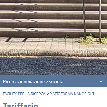
Ricerca, innovazione e società
FACILITY PER LA RICERCA
PIATTAFORMA NANOSIGHT
Unità di ricerca
Tariffario
Progetti